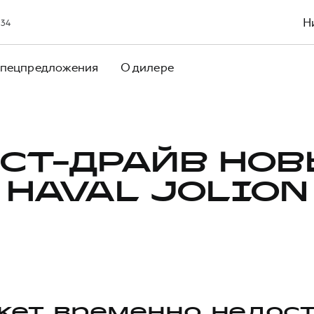
Н
 34
пецпредложения
О дилере
СТ-ДРАЙВ НО
HAVAL JOLION
ет временно недос