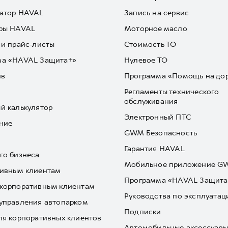
атор HAVAL
Запись на сервис
ры HAVAL
Моторное масло
 и прайс-листы
Стоимость ТО
ма «HAVAL Защита+»
Нулевое ТО
йв
Программа «Помощь на до
Регламенты технического
обслуживания
й калькулятор
Электронный ПТС
ние
GWM Безопасность
Гарантия HAVAL
го бизнеса
Мобильное приложение 
ивным клиентам
Программа «HAVAL Защита
корпоративным клиентам
Руководства по эксплуатац
управления автопарком
Подписки
ля корпоративных клиентов
Автомобильные аксессуары