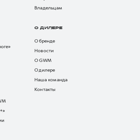
Владельцам
О ДИЛЕРЕ
О бренде
роге»
Новости
О GWM
О дилере
Наша команда
Контакты
GWM
+»
ии