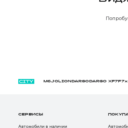
Попробуй
M6
JOLION
DARGO
DARGO Х
F7
F7x
СЕРВИСЫ
ПОКУП
Автомобили в наличии
Автомоби