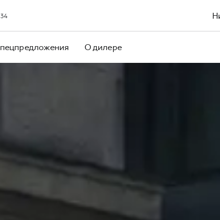
Н
 34
пецпредложения
О дилере