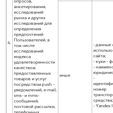
опросов,
анкетирования,
исследований
рынка и других
исследований для
определения
предпочтений
Пользователей, в
4.
- данные 
том числе
использо
исследований
сайта;
индекса
- куки - 
удовлетворенности
- наимен
качеством
юридичес
предоставленных
иные
-
товаров и услуг
идентиф
посредством push –
номер
уведомлений, e-mail,
транспор
sms- и mms-
средства;
сообщений,
- Yandex I
почтовой рассылки,
телефонных