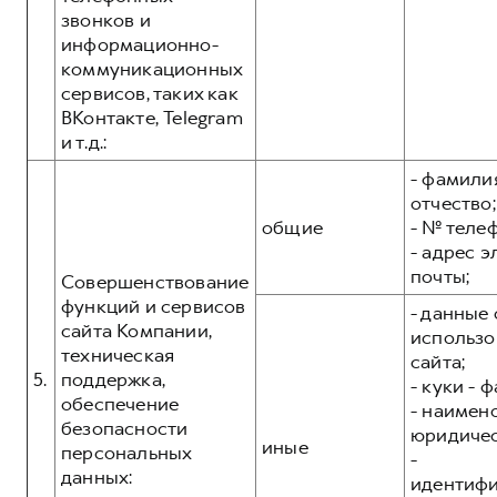
звонков и
информационно-
коммуникационных
сервисов, таких как
ВКонтакте, Telegram
и т.д.:
- фамилия
отчество;
общие
- № теле
- адрес 
почты;
Совершенствование
функций и сервисов
- данные 
сайта Компании,
использо
техническая
сайта;
5.
поддержка,
- куки - 
обеспечение
- наимен
безопасности
юридичес
иные
персональных
-
данных:
идентиф