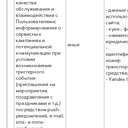
качества
обслуживания и
- данные 
взаимодействия с
использо
Пользователями;
сайта;
информирование о
- куки - 
сервисных
- наимен
кампаниях и
юридичес
иные
потенциальной
-
коммуникации при
идентиф
условии
номер
возникновения
транспор
триггерного
средства;
события
- Yandex I
(приглашения на
мероприятия,
поздравления с
праздниками и т.д.)
посредством push-
уведомлений, e-mail,
sms- и mms-