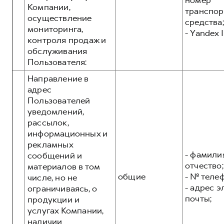
номер
Компании,
транспор
осуществление
средства;
мониторинга,
- Yandex I
контроля продаж и
обслуживания
Пользователя:
Направление в
адрес
Пользователей
уведомлений,
рассылок,
информационных и
рекламных
- фамилия
сообщений и
отчество;
материалов в том
общие
- № теле
числе, но не
- адрес 
ограничиваясь, о
почты;
продукции и
услугах Компании,
наличии