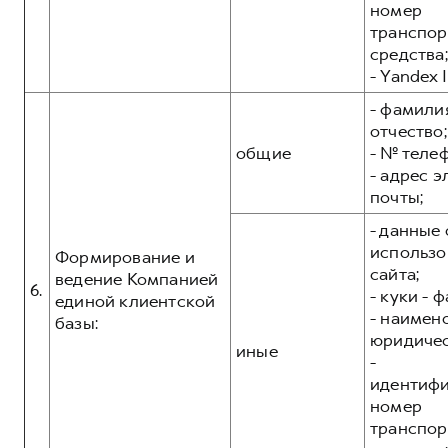
номер
транспор
средства;
- Yandex I
- фамилия
отчество;
общие
- № теле
- адрес 
почты;
- данные 
использо
Формирование и
сайта;
ведение Компанией
6.
- куки - 
единой клиентской
- наимен
базы:
юридичес
иные
-
идентиф
номер
транспор