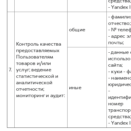
средства;
- Yandex I
- фамилия
отчество;
общие
- № теле
- адрес 
почты;
Контроль качества
предоставляемых
- данные 
Пользователям
использо
товаров и/или
сайта;
7.
услуг; ведение
- куки - 
статистической и
- наимен
аналитической
юридичес
иные
отчетности;
-
мониторинг и аудит:
идентиф
номер
транспор
средства;
- Yandex I