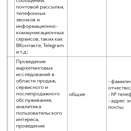
сообщений,
почтовой рассылки,
телефонных
звонков и
информационно-
коммуникационных
сервисов, таких как
ВКонтакте, Telegram
и т.д.:
Проведение
маркетинговых
исследований в
области продаж,
- фамилия
сервисного и
отчество;
послепродажного
общие
- № теле
обслуживания,
- адрес 
аналитика
почты;
пользовательского
интереса,
проведение