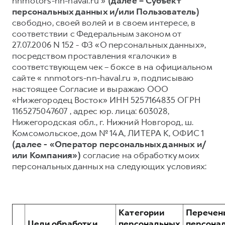
nnmotors-nn-haval.ru »
(далее – Субъект
персональных данных и/или Пользователь)
Тест-драйв
СЕРВИСНОЕ ОБСЛУЖИВАНИЕ
О дилере
свободно, своей волей и в своем интересе, в
Трейд-ин
Нулевое ТО
Наша команда
соответствии с Федеральным законом от
27.07.2006 N 152 - ФЗ «О персональных данных»,
DARGO
DARGO X
Программа «Помощь на дороге»
Контакты
от 3 199 000 ₽
от 3 499 000 ₽
посредством проставления «галочки» в
КРЕДИТ И СТРАХОВАНИЕ
Регламенты технического обслуживания
соответствующем чек – боксе в на официальном
сайте « nnmotors-nn-haval.ru », подписываю
Кредитный калькулятор
Электронный ПТС
настоящее Согласие и выражаю ООО
Страхование
«Нижегородец Восток» ИНН 5257164835 ОГРН
1165275047607 , адрес юр. лица: 603028,
Кредит
ПОДДЕРЖКА
Нижегородская обл., г. Нижний Новгород, ш.
F7
F7X
GWM Безопасность
от 2 899 000 ₽
от 3 599 000 ₽
Комсомольское, дом № 14А, ЛИТЕРА К, ОФИС 1
(далее - «Оператор персональных данных и/
КОРПОРАТИВНЫМ КЛИЕНТАМ
Гарантия HAVAL
или Компания»)
согласие на обработку моих
Для малого бизнеса
Мобильное приложение GWM
персональных данных на следующих условиях:
Корпоративным клиентам
Программа «HAVAL Защита+»
Крупным корпоративным клиентам
Руководства по эксплуатации
POER
от 3 449 000 ₽
Система управления автопарком
Подписки
Категории
Перечен
Цели обработки
персональных
персона