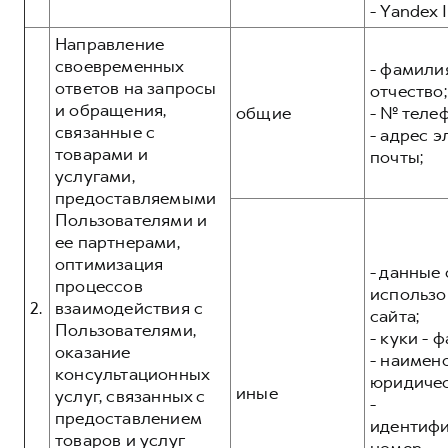
- Yandex I
Направление
своевременных
- фамилия
ответов на запросы
отчество;
и обращения,
общие
- № теле
связанные с
- адрес 
товарами и
почты;
услугами,
предоставляемыми
Пользователями и
ее партнерами,
оптимизация
- данные 
процессов
использо
2.
взаимодействия с
сайта;
Пользователями,
- куки - 
оказание
- наимен
консультационных
юридичес
иные
услуг, связанных с
-
предоставлением
идентиф
товаров и услуг