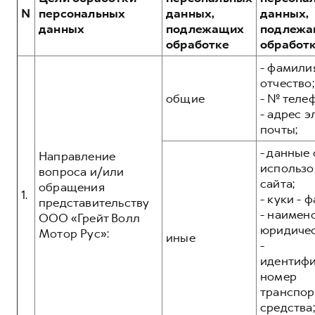
Сервис для корпоративных клиентов
N
персональных
данных,
данных,
HAVAL Лизинг
АКСЕССУАРЫ HAVAL
данных
подлежащих
подлежа
обработке
обработ
Автомобильные аксессуары
- фамилия
АКСЕССУАРЫ HAVAL
Коллекция CITY
отчество;
Автомобильные аксессуары
Коллекция Базовая
общие
- № теле
- адрес 
Коллекция CITY
Коллекция Детская
почты;
Коллекция Базовая
- данные 
Направление
Коллекция Детская
использо
вопроса и/или
сайта;
обращения
1.
- куки - 
представительству
- наимен
ООО «Грейт Волл
юридичес
Мотор Рус»:
иные
-
идентиф
номер
транспор
средства;