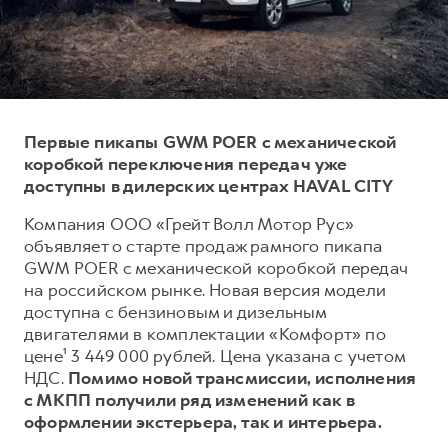
Тест-драйв
СЕРВИСНОЕ ОБСЛУЖИВАНИЕ
О дилере
Трейд-ин
Нулевое ТО
Наша команда
DARGO
DARGO X
Программа «Помощь на дороге»
Контакты
от 3 199 000 ₽
от 3 499 000 ₽
КРЕДИТ И СТРАХОВАНИЕ
Регламенты технического обслуживания
Первые пикапы GWM POER с механической
Кредитный калькулятор
Электронный ПТС
коробкой переключения передач уже
доступны в дилерских центрах HAVAL CITY
Страхование
Компания ООО «Грейт Волл Мотор Рус»
Кредит
ПОДДЕРЖКА
объявляет о старте продаж рамного пикапа
F7
F7X
GWM Безопасность
от 2 899 000 ₽
от 3 599 000 ₽
GWM POER с механической коробкой передач
на российском рынке. Новая версия модели
КОРПОРАТИВНЫМ КЛИЕНТАМ
Гарантия HAVAL
доступна с бензиновым и дизельным
Для малого бизнеса
Мобильное приложение GWM
двигателями в комплектации «Комфорт» по
Корпоративным клиентам
Программа «HAVAL Защита+»
цене¹ 3 449 000 рублей. Цена указана с учетом
НДС.
Помимо новой трансмиссии, исполнения
Крупным корпоративным клиентам
Руководства по эксплуатации
с МКПП получили ряд изменений как в
POER
от 3 449 000 ₽
Система управления автопарком
Подписки
оформлении экстерьера, так и интерьера.