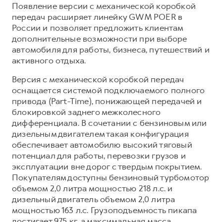
Сервис для корпоративных клиентов
Появление версии с механической коробкой
передач расширяет линейку GWM POER в
HAVAL Лизинг
АКСЕССУАРЫ HAVAL
России и позволяет предложить клиентам
Автомобильные аксессуары
дополнительные возможности при выборе
автомобиля для работы, бизнеса, путешествий и
АКСЕССУАРЫ HAVAL
Коллекция CITY
активного отдыха.
Автомобильные аксессуары
Коллекция Базовая
Версия с механической коробкой передач
Коллекция CITY
Коллекция Детская
оснащается системой подключаемого полного
Коллекция Базовая
привода (Part-Time), понижающей передачей и
блокировкой заднего межколесного
Коллекция Детская
дифференциала. В сочетании с бензиновым или
дизельным двигателем такая конфигурация
обеспечивает автомобилю высокий тяговый
потенциал для работы, перевозки грузов и
эксплуатации вне дорог с твердым покрытием.
Покупателям доступны бензиновый турбомотор
объемом 2,0 литра мощностью 218 л.с. и
дизельный двигатель объемом 2,0 литра
мощностью 163 л.с. Грузоподъемность пикапа
достигает 975 кг, а максимальная масса