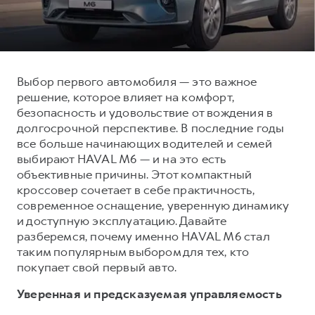
Тест-драйв
СЕРВИСНОЕ ОБСЛУЖИВАНИЕ
О дилере
Трейд-ин
Нулевое ТО
Наша команда
DARGO
DARGO X
Программа «Помощь на дороге»
Контакты
от 3 199 000 ₽
от 3 499 000 ₽
Выбор первого автомобиля — это важное
КРЕДИТ И СТРАХОВАНИЕ
Регламенты технического обслуживания
решение, которое влияет на комфорт,
безопасность и удовольствие от вождения в
Кредитный калькулятор
Электронный ПТС
долгосрочной перспективе. В последние годы
Страхование
все больше начинающих водителей и семей
Кредит
выбирают HAVAL M6 — и на это есть
ПОДДЕРЖКА
F7
F7X
объективные причины. Этот компактный
GWM Безопасность
от 2 899 000 ₽
от 3 599 000 ₽
кроссовер сочетает в себе практичность,
КОРПОРАТИВНЫМ КЛИЕНТАМ
Гарантия HAVAL
современное оснащение, уверенную динамику
и доступную эксплуатацию. Давайте
Для малого бизнеса
Мобильное приложение GWM
разберемся, почему именно HAVAL M6 стал
Корпоративным клиентам
Программа «HAVAL Защита+»
таким популярным выбором для тех, кто
покупает свой первый авто.
Крупным корпоративным клиентам
Руководства по эксплуатации
POER
Уверенная и предсказуемая управляемость
от 3 449 000 ₽
Система управления автопарком
Подписки