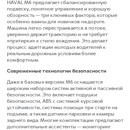
Сервис для корпоративных клиентов
HAVAL M6 предлагает сбалансированную
подвеску, понятное управление и хорошую
HAVAL Лизинг
АКСЕССУАРЫ HAVAL
обзорность — три ключевых фактора, которые
Автомобильные аксессуары
особенно важны для новичков на дороге.
Машина легко перестраивается в потоке,
АКСЕССУАРЫ HAVAL
Коллекция CITY
уверенно держит траекторию и не требует
Автомобильные аксессуары
Коллекция Базовая
«притирки» к стилю вождения. Это делает
процесс адаптации молодых водителей к
Коллекция CITY
Коллекция Детская
реальным дорожным условиям более
Коллекция Базовая
комфортным.
Коллекция Детская
Современные технологии безопасности
Даже в базовых версиях M6 оснащается
широким набором систем активной и пассивной
безопасности. Это включает подушки
безопасности, ABS с системой курсовой
устойчивости, системы помощи при старте на
подъеме, а также датчики парковки и камеры
заднего вида. Многие комплектации предлагают
дополнительные ассистенты — мониторинг