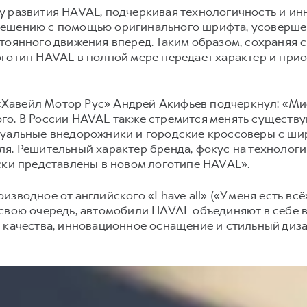
у развития HAVAL, подчеркивая технологичность и ин
решению с помощью оригинального шрифта, усоверше
тоянного движения вперед. Таким образом, сохраняя 
готип HAVAL в полной мере передает характер и прио
авейл Мотор Рус» Андрей Акифьев подчеркнул: «Мис
го. В России HAVAL также стремится менять существ
туальные внедорожники и городские кроссоверы с ш
я. Решительный характер бренда, фокус на технологи
ски представлены в новом логотипе HAVAL».
зводное от английского «I have all» («У меня есть вс
свою очередь, автомобили HAVAL объединяют в себе 
 качества, инновационное оснащение и стильный диза