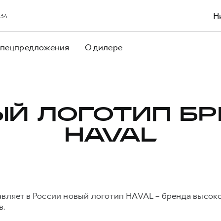
Н
 34
пецпредложения
О дилере
Й ЛОГОТИП Б
HAVAL
авляет в России новый логотип HAVAL – бренда высо
в.