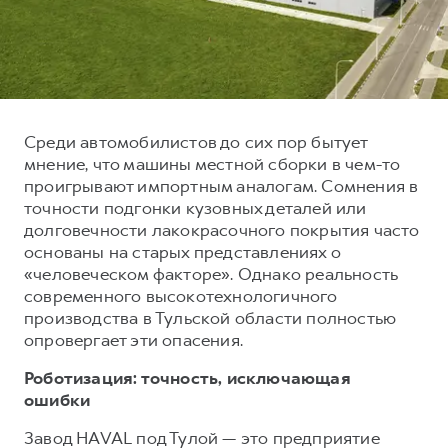
Тест-драйв
СЕРВИСНОЕ ОБСЛУЖИВАНИЕ
О дилере
Трейд-ин
Нулевое ТО
Наша команда
DARGO
DARGO X
Программа «Помощь на дороге»
Контакты
от 3 199 000 ₽
от 3 499 000 ₽
КРЕДИТ И СТРАХОВАНИЕ
Регламенты технического обслуживания
Среди автомобилистов до сих пор бытует
Кредитный калькулятор
Электронный ПТС
мнение, что машины местной сборки в чем-то
проигрывают импортным аналогам. Сомнения в
Страхование
точности подгонки кузовных деталей или
Кредит
ПОДДЕРЖКА
долговечности лакокрасочного покрытия часто
F7
F7X
основаны на старых представлениях о
GWM Безопасность
от 2 899 000 ₽
от 3 599 000 ₽
«человеческом факторе». Однако реальность
КОРПОРАТИВНЫМ КЛИЕНТАМ
Гарантия HAVAL
современного высокотехнологичного
производства в Тульской области полностью
Для малого бизнеса
Мобильное приложение GWM
опровергает эти опасения.
Корпоративным клиентам
Программа «HAVAL Защита+»
Роботизация: точность, исключающая
Крупным корпоративным клиентам
Руководства по эксплуатации
ошибки
POER
от 3 449 000 ₽
Система управления автопарком
Подписки
Завод HAVAL под Тулой — это предприятие