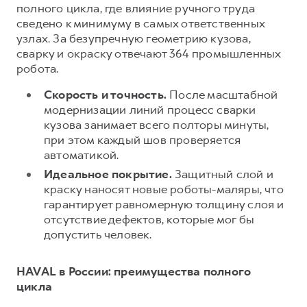
Сервис для корпоративных клиентов
полного цикла, где влияние ручного труда
сведено к минимуму в самых ответственных
HAVAL Лизинг
АКСЕССУАРЫ HAVAL
узлах. За безупречную геометрию кузова,
Автомобильные аксессуары
сварку и окраску отвечают 364 промышленных
робота.
АКСЕССУАРЫ HAVAL
Коллекция CITY
Автомобильные аксессуары
Коллекция Базовая
Скорость и точность.
После масштабной
модернизации линий процесс сварки
Коллекция CITY
Коллекция Детская
кузова занимает всего полторы минуты,
Коллекция Базовая
при этом каждый шов проверяется
автоматикой.
Коллекция Детская
Идеальное покрытие.
Защитный слой и
краску наносят новые роботы-маляры, что
гарантирует равномерную толщину слоя и
отсутствие дефектов, которые мог бы
допустить человек.
HAVAL в России: преимущества полного
цикла