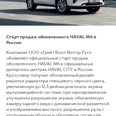
Тест-драйв
СЕРВИСНОЕ ОБСЛУЖИВАНИЕ
О дилере
Трейд-ин
Нулевое ТО
Наша команда
DARGO
DARGO X
Программа «Помощь на дороге»
Контакты
от 3 199 000 ₽
от 3 499 000 ₽
КРЕДИТ И СТРАХОВАНИЕ
Регламенты технического обслуживания
Старт продаж обновленного HAVAL M6 в
Кредитный калькулятор
Электронный ПТС
России
Страхование
Компания ООО «Грейт Волл Мотор Рус»
объявляет официальный старт продаж
Кредит
ПОДДЕРЖКА
обновленного HAVAL M6 в официальных
F7
F7X
GWM Безопасность
от 2 899 000 ₽
от 3 599 000 ₽
дилерских центрах HAVAL CITY в России.
Кроссовер получил обновленный дизайн
КОРПОРАТИВНЫМ КЛИЕНТАМ
Гарантия HAVAL
решетки радиатора глянцевого черного цвета,
Для малого бизнеса
Мобильное приложение GWM
увеличенную до 12,3 дюйма диагональ экрана
Корпоративным клиентам
Программа «HAVAL Защита+»
мультимедийной системы при одновременном
улучшении разрешения экрана, обновленную
Крупным корпоративным клиентам
Руководства по эксплуатации
камеру заднего вида с динамической разметкой
POER
от 3 449 000 ₽
Система управления автопарком
Подписки
и изображением высокого разрешения, руль с
утолщенным ободом и обогревом, отсек для