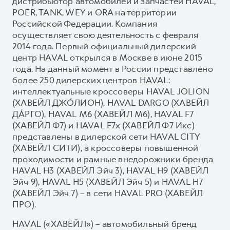
дистрибьютор автомобилей и запчастей HAVAL,
POER, TANK, WEY и ORA на территории
Российской Федерации. Компания
осуществляет свою деятельность с февраля
2014 года. Первый официальный дилерский
центр HAVAL открылся в Москве в июне 2015
года. На данный момент в России представлено
более 250 дилерских центров HAVAL:
интеллектуальные кроссоверы HAVAL JOLION
(ХАВЕЙЛ ДЖО́ЛИОН), HAVAL DARGO (ХАВЕЙЛ
ДА́РГО), HAVAL М6 (ХАВЕЙЛ M6), HAVAL F7
(ХАВЕЙЛ Ф7) и HAVAL F7x (ХАВЕЙЛ Ф7 Икс)
представлены в дилерской сети HAVAL CITY
(ХАВЕЙЛ СИТИ), а кроссоверы повышенной
проходимости и рамные внедорожники бренда
HAVAL H3 (ХАВЕЙЛ Эйч 3), HAVAL H9 (ХАВЕЙЛ
Эйч 9), HAVAL H5 (ХАВЕЙЛ Эйч 5) и HAVAL H7
(ХАВЕЙЛ Эйч 7) – в сети HAVAL PRO (ХАВЕЙЛ
ПРО).
HAVAL («ХАВЕЙЛ») – автомобильный бренд