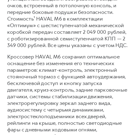
Сервис для корпоративных клиентов
очков, встроенный в потолочную консоль, и
HAVAL Лизинг
АКСЕССУАРЫ HAVAL
передние боковые подушки безопасности.
Стоимость¹ HAVAL M6 в комплектации
Автомобильные аксессуары
«Оптимум» с шестиступенчатой механической
АКСЕССУАРЫ HAVAL
Коллекция CITY
коробкой передач составляет 2 049 000 рублей,
с роботизированной семиступенчатой КПП — 2
Автомобильные аксессуары
Коллекция Базовая
349 000 рублей. Все цены указаны с учетом НДС.
Коллекция CITY
Коллекция Детская
Кроссовер HAVAL M6 сохранил оптимальное
Коллекция Базовая
оснащение без изменения его технических
Коллекция Детская
параметров: климат-контроль, электронный
стояночный тормоз с функцией автоудержания,
бесключевой доступ и кнопку запуска
двигателя, круиз-контроль, задние парковочные
датчики, системы стабилизации движения,
электрорегулировку зеркал заднего вида,
аудиосистему с четырьмя динамиками,
электростеклоподъемники всех дверей,
рейлинги на крыше, полностью светодиодные
фары с дневными ходовыми огнями,